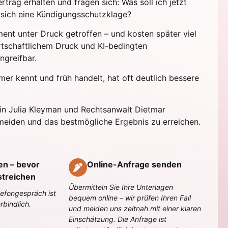
rag erhalten und fragen sich: Was soll ich jetzt
 sich eine Kündigungsschutzklage?
nt unter Druck getroffen – und kosten später viel
rtschaftlichem Druck und KI-bedingten
ngreifbar.
mer kennt und früh handelt, hat oft deutlich bessere
tin Julia Kleyman und Rechtsanwalt Dietmar
rmeiden und das bestmögliche Ergebnis zu erreichen.
en – bevor
Online-Anfrage senden
streichen
Übermitteln Sie Ihre Unterlagen
lefongespräch ist
bequem online – wir prüfen Ihren Fall
rbindlich.
und melden uns zeitnah mit einer klaren
Einschätzung. Die Anfrage ist