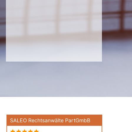
SALEO Rechtsanwälte PartGmbB