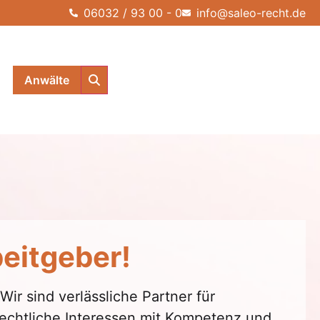
06032 / 93 00 - 0
info@saleo-recht.de
Anwälte
beitgeber!
r sind verlässliche Partner für
rechtliche Interessen mit Kompetenz und