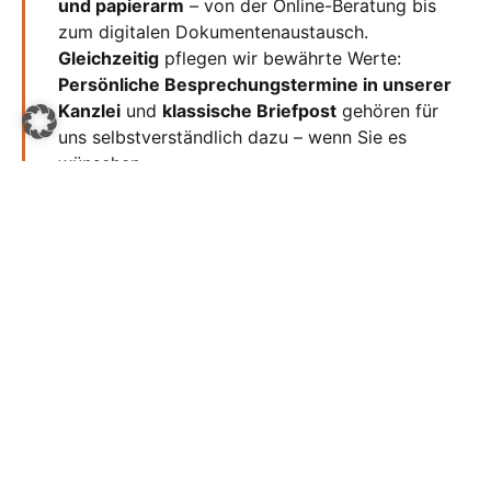
und papierarm
– von der Online-Beratung bis
zum digitalen Dokumentenaustausch.
Gleichzeitig
pflegen wir bewährte Werte:
Persönliche Besprechungstermine in unserer
Kanzlei
und
klassische Briefpost
gehören für
uns selbstverständlich dazu – wenn Sie es
wünschen.
Rechtsberatung auf höchstem Niveau –
menschlich und flexibel
Wir stellen uns auf Ihre Bedürfnisse ein. Ob
digital oder analog: Ihr Anliegen bestimmt
unseren Weg.
Nachhaltiges Denken – nicht nur juristisch
Als umweltbewusste Kanzlei setzen wir auf
ressourcenschonende Abläufe,
energieeffiziente Infrastruktur und digitale
Wege, wo immer es sinnvoll ist – ohne dabei
Verlässlichkeit und persönliche Nähe zu