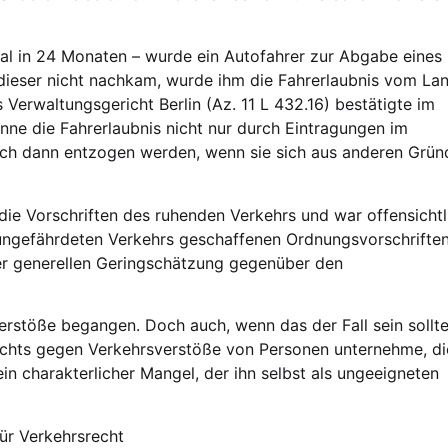
l in 24 Monaten – wurde ein Autofahrer zur Abgabe eines
 dieser nicht nachkam, wurde ihm die Fahrerlaubnis vom L
erwaltungsgericht Berlin (Az. 11 L 432.16) bestätigte im
ne die Fahrerlaubnis nicht nur durch Eintragungen im
uch dann entzogen werden, wenn sie sich aus anderen Grün
die Vorschriften des ruhenden Verkehrs und war offensichtl
d ungefährdeten Verkehrs geschaffenen Ordnungsvorschrifte
er generellen Geringschätzung gegenüber den
erstöße begangen. Doch auch, wenn das der Fall sein sollte
ichts gegen Verkehrsverstöße von Personen unternehme, di
ein charakterlicher Mangel, der ihn selbst als ungeeigneten
ür Verkehrsrecht