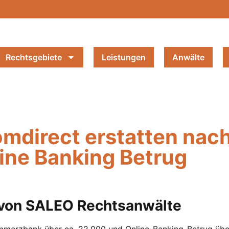
Rechtsgebiete
Leistungen
Anwälte
direct erstatten nac
ine Banking Betrug
n von SALEO Rechtsanwälte
mmerzbank über ca. 22.000 und Online-Banking-Betrug übe