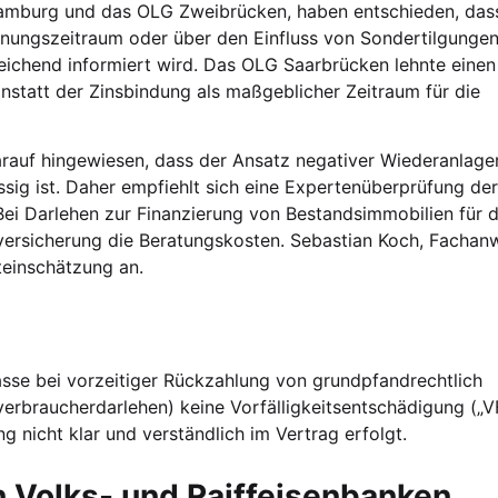
 Hamburg und das OLG Zweibrücken, haben entschieden, das
nungszeitraum oder über den Einfluss von Sondertilgunge
eichend informiert wird. Das OLG Saarbrücken lehnte einen
anstatt der Zinsbindung als maßgeblicher Zeitraum für die
f hingewiesen, dass der Ansatz negativer Wiederanlager
ssig ist. Daher empfiehlt sich eine Expertenüberprüfung de
Bei Darlehen zur Finanzierung von Bestandsimmobilien für 
ersicherung die Beratungskosten. Sebastian Koch, Fachanw
teinschätzung an.
se bei vorzeitiger Rückzahlung von grundpfandrechtlich
verbraucherdarlehen) keine Vorfälligkeitsentschädigung („V
 nicht klar und verständlich im Vertrag erfolgt.
on Volks- und Raiffeisenbanken