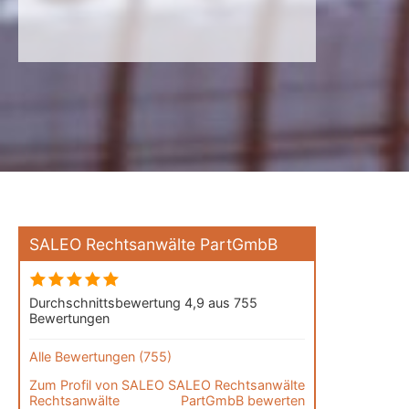
SALEO Rechtsanwälte PartGmbB
Durchschnittsbewertung 4,9 aus 755
Bewertungen
Alle Bewertungen (755)
Zum Profil von
SALEO
SALEO Rechtsanwälte
Rechtsanwälte
PartGmbB bewerten