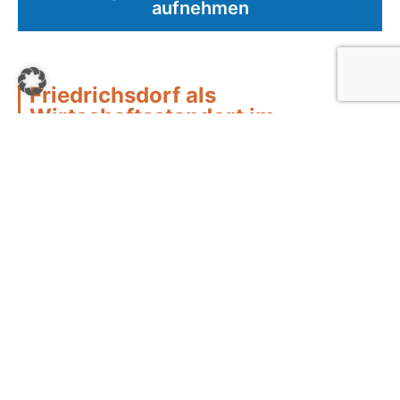
aufnehmen
Friedrichsdorf als
Wirtschaftsstandort im
Hochtaunuskreis
Friedrichsdorf profitiert von seiner Nähe zu Bad
Homburg und Frankfurt und beherbergt zahlreiche
kleine und mittelständische Unternehmen.
Finanzierungen über Geschäftsbanken oder
Sparkassen sind hier Alltag – ebenso wie rechtliche
Streitigkeiten, wenn Verträge nicht wie erwartet
verlaufen.
Gerade bei geschäftlichen Darlehen,
Leasingverträgen oder Kreditkündigungen ist
anwaltliche Unterstützung entscheidend.